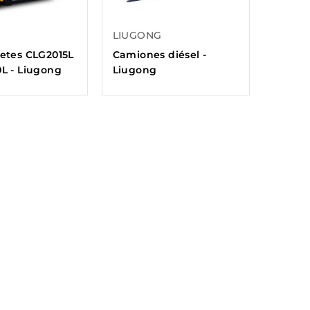
LIUGONG
letes CLG2015L
Camiones diésel -
0L - Liugong
Liugong