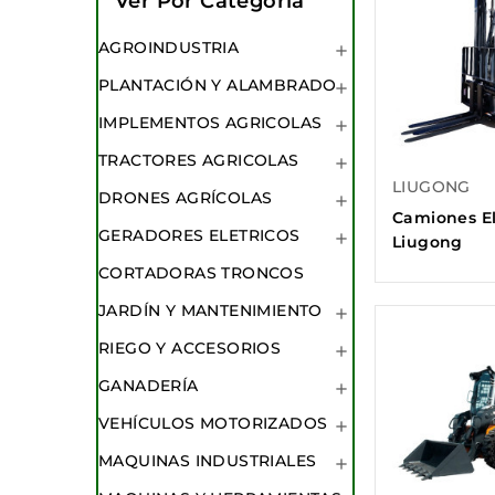
Ver Por Categoría
AGROINDUSTRIA

PLANTACIÓN Y ALAMBRADO

IMPLEMENTOS AGRICOLAS

TRACTORES AGRICOLAS

LIUGONG
DRONES AGRÍCOLAS

Camiones El
GERADORES ELETRICOS

Liugong
CORTADORAS TRONCOS
JARDÍN Y MANTENIMIENTO

RIEGO Y ACCESORIOS

GANADERÍA

VEHÍCULOS MOTORIZADOS

MAQUINAS INDUSTRIALES
