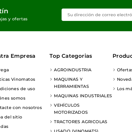
tín
jas y ofertas
tra Empresa
Top Categorias
Produ
rega
AGROINDUSTRIA
Oferta
iticas Vinomatos
MAQUINAS Y
Noved
HERRAMIENTAS
diciones de uso
Los má
MAQUINAS INDUSTRIALES
énes somos
VEHÍCULOS
tacte con nosotros
MOTORIZADOS
 del sitio
TRACTORES AGRICOLAS
ndas
USADO (VINOMATS)