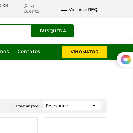
o del
Mi
list
Ver lista RFQ
cuenta
BÚSQUEDA
omos
Contatos
VINOMATOS

Relevance
Ordenar por: