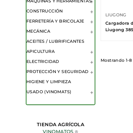
MAQUINAS Y HERRAMIENTAS

CONSTRUCCIÓN

LIUGONG
FERRETERÍA Y BRICOLAJE

Cargadora d
Liugong 38
MECÁNICA

ACEITES / LUBRIFICANTES
APICULTURA

Mostrando 1-8
ELECTRICIDAD

PROTECCIÓN Y SEGURIDAD

HIGIENE Y LIMPIEZA
USADO (VINOMATS)

TIENDA AGRÍCOLA
VINOMATOS
®