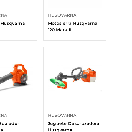
RNA
HUSQVARNA
 Husqvarna
Motosierra Husqvarna
120 Mark II
RNA
HUSQVARNA
Soplador
Juguete Desbrozadora
na
Husqvarna