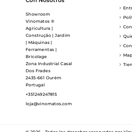
Con Nosotros
Ent
Showroom
Pol
Vinomatos ®
Con
Agricultura |
Construção | Jardim
Qui
| Máquinas |
Con
Ferramentas |
Mapa
Bricolage
Zona Industrial Casal
Tie
Dos Frades
2435-661 Ourém
Portugal
+351249247815
loja@vinomatos.com
© 2026 - Todos los derechos reservados por Vi