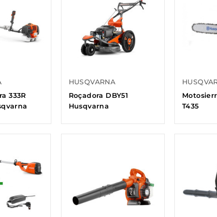
A
HUSQVARNA
HUSQVA
ra 333R
Roçadora DBY51
Motosier
usqvarna
Husqvarna
T435