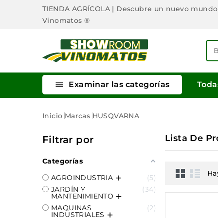
TIENDA AGRÍCOLA
| Descubre un nuevo mundo
Vinomatos ®

Examinar las categorías
Toda
Inicio
Marcas
HUSQVARNA
Lista De 
Filtrar por
Categorías
Ha
AGROINDUSTRIA
5
JARDÍN Y
34
MANTENIMIENTO
MAQUINAS
2
INDUSTRIALES