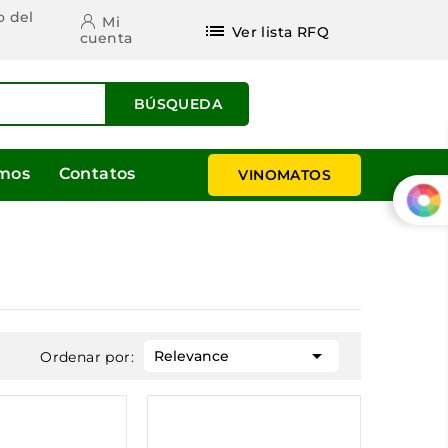
o del
Mi
list
Ver lista RFQ
cuenta
BÚSQUEDA
omos
Contatos
VINOMATOS

Relevance
Ordenar por: