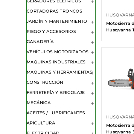
GERADORES ELETRICOS

CORTADORAS TRONCOS
HUSQVARN
JARDÍN Y MANTENIMIENTO

Motosierra 
Husqvarna 1
RIEGO Y ACCESORIOS

GANADERÍA

VEHÍCULOS MOTORIZADOS

MAQUINAS INDUSTRIALES

MAQUINAS Y HERRAMIENTAS

CONSTRUCCIÓN

FERRETERÍA Y BRICOLAJE

MECÁNICA

ACEITES / LUBRIFICANTES
HUSQVARN
APICULTURA

Motosierra 
Husqvarna 
ELECTRICIDAD
