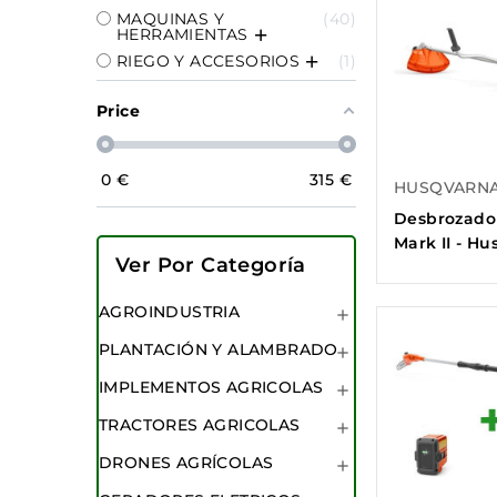
MAQUINAS Y
40
HERRAMIENTAS
RIEGO Y ACCESORIOS
1
Price
0
€
315
€
HUSQVARN
Desbrozado
Mark II - H
Ver Por Categoría
AGROINDUSTRIA

PLANTACIÓN Y ALAMBRADO

IMPLEMENTOS AGRICOLAS

TRACTORES AGRICOLAS

DRONES AGRÍCOLAS
