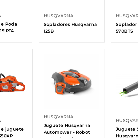
A
HUSQVARNA
HUSQVA
de Poda
Sopladores Husqvarna
Soplador
15iPT4
125B
570BTS
HUSQVARNA
A
HUSQVA
Juguete Husqvarna
de juguete
Juguete 
Automower - Robot
550XP
Husqvar