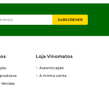
tos
Loja Vinomatos
ção
Autenticação
 produtos
A minha conta
e Vendas