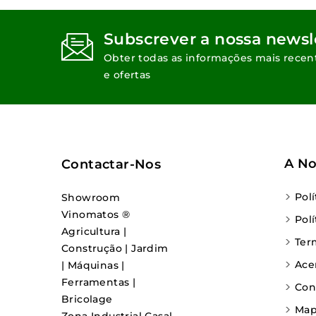
Subscrever a nossa newsl
Obter todas as informações mais recen
e ofertas
A No
Contactar-Nos
Pol
Showroom
Vinomatos ®
Pol
Agricultura |
Ter
Construção | Jardim
Ace
| Máquinas |
Ferramentas |
Con
Bricolage
Map