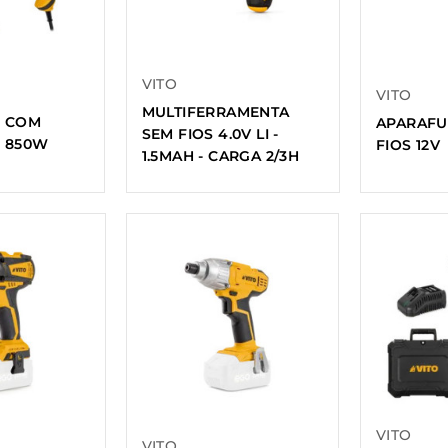
VITO
VITO
MULTIFERRAMENTA
 COM
APARAFU
SEM FIOS 4.0V LI -
 850W
FIOS 12V
1.5MAH - CARGA 2/3H
VITO
VITO