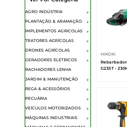
AGRO INDÚSTRIA

PLANTAÇÃO & ARAMAÇÃO

IMPLEMENTOS AGRICOLAS

TRATORES AGRÍCOLAS

DRONES AGRÍCOLAS

HIKOKI
GERADORES ELETRICOS

Rebarbador
G23ST - 23
RACHADORES LENHA
JARDIM & MANUTENÇÃO

REGA & ACESSÓRIOS

PECUÁRIA

VEÍCULOS MOTORIZADOS

MÁQUINAS INDUSTRIAIS
