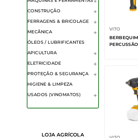
MÁQUINAS E FERRAMENTAS

CONSTRUÇÃO

FERRAGENS & BRICOLAGE

VITO
MECÂNICA

BERBEQUIM
ÓLEOS / LUBRIFICANTES
PERCUSSÃO
APICULTURA

ELETRICIDADE

PROTEÇÃO & SEGURANÇA

HIGIENE & LIMPEZA
USADOS (VINOMATOS)

LOJA AGRÍCOLA
VITO