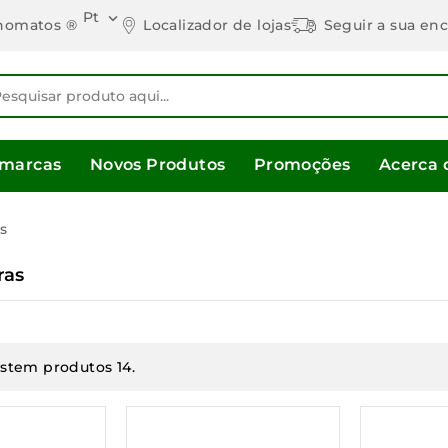
Pt

Localizador de lojas
Seguir a sua e
nomatos ®
 marcas
Novos Produtos
Promoções
Acerca 
s
ras
istem produtos 14.