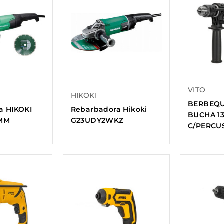
VITO
HIKOKI
BERBEQU
a HIKOKI
Rebarbadora Hikoki
BUCHA 1
0MM
G23UDY2WKZ
C/PERCU