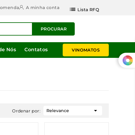
ncomenda
A minha conta
list
Lista RFQ
PROCURAR
de Nós
Contatos
VINOMATOS

Relevance
Ordenar por: