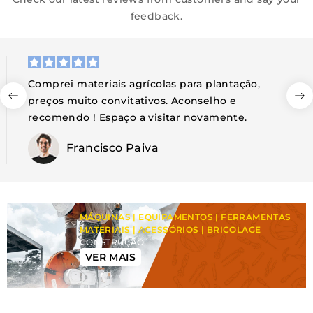
feedback.
Acompanhamento ao cliente 5 estrelas,
consegui encontrar o que procurava, equipa de
apoio ao cliente incansável ! Obrigado.
Liliana Branco
MÁQUINAS | EQUIPAMENTOS | FERRAMENTAS
MATERIAIS | ACESSÓRIOS | BRICOLAGE
CONSTRUÇÃO
VER MAIS