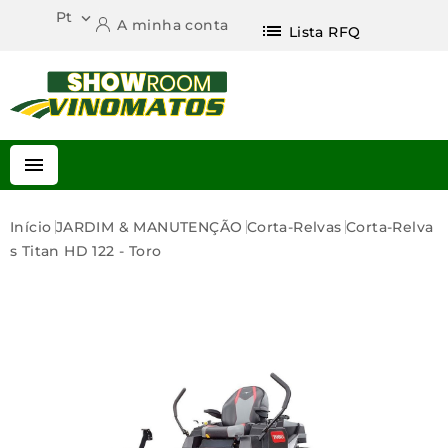
Pt

A minha conta
list
Lista RFQ

Início
JARDIM & MANUTENÇÃO
Corta-Relvas
Corta-Relva
S Titan HD 122 - Toro