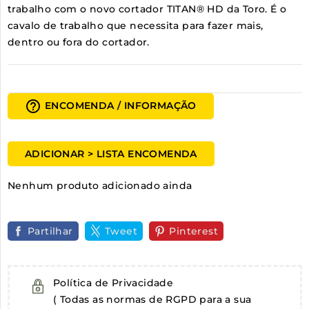
trabalho com o novo cortador TITAN® HD da Toro. É o
cavalo de trabalho que necessita para fazer mais,
dentro ou fora do cortador.
help_outline
ENCOMENDA / INFORMAÇÃO
ADICIONAR > LISTA ENCOMENDA
Nenhum produto adicionado ainda
Partilhar
Tweet
Pinterest
Política de Privacidade
( Todas as normas de RGPD para a sua