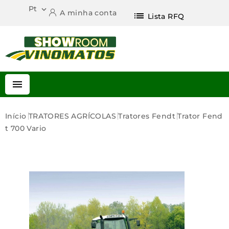
Pt

A minha conta
list
Lista RFQ

Início
TRATORES AGRÍCOLAS
Tratores Fendt
Trator Fend
T 700 Vario