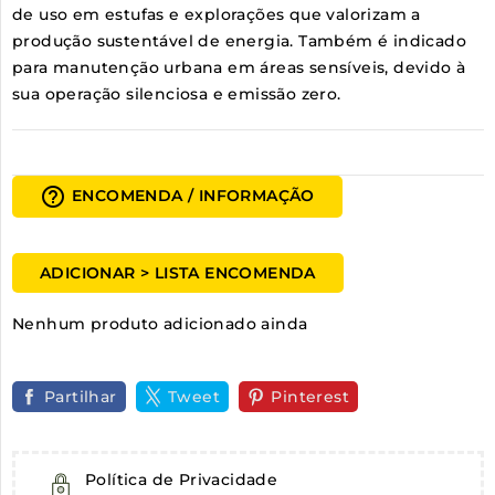
de uso em estufas e explorações que valorizam a
produção sustentável de energia. Também é indicado
para manutenção urbana em áreas sensíveis, devido à
sua operação silenciosa e emissão zero.
help_outline
ENCOMENDA / INFORMAÇÃO
ADICIONAR > LISTA ENCOMENDA
Nenhum produto adicionado ainda
Partilhar
Tweet
Pinterest
Política de Privacidade