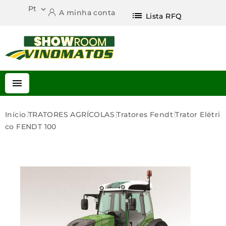
Pt

A minha conta
list
Lista RFQ

Início
TRATORES AGRÍCOLAS
Tratores Fendt
Trator Elétri
Co FENDT 100