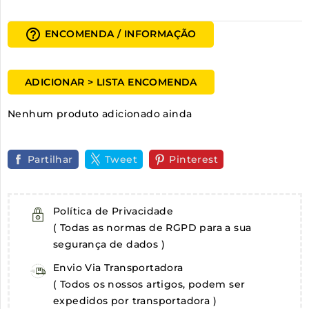
help_outline
ENCOMENDA / INFORMAÇÃO
ADICIONAR > LISTA ENCOMENDA
Nenhum produto adicionado ainda
Partilhar
Tweet
Pinterest
Política de Privacidade
( Todas as normas de RGPD para a sua
segurança de dados )
Envio Via Transportadora
( Todos os nossos artigos, podem ser
expedidos por transportadora )