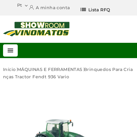
Pt

A minha conta
list
Lista RFQ

Início
MÁQUINAS E FERRAMENTAS
Brinquedos Para Cria
Nças
Tractor Fendt 936 Vario