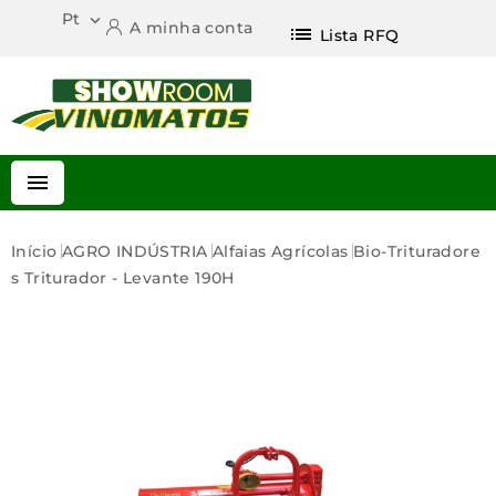
Pt

A minha conta
list
Lista RFQ

Início
AGRO INDÚSTRIA
Alfaias Agrícolas
Bio-Trituradore
S
Triturador - Levante 190H