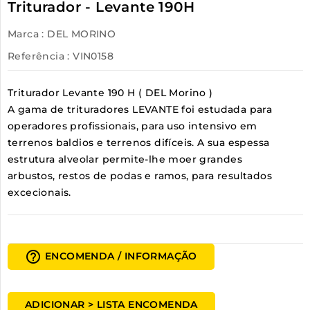
Triturador - Levante 190H
Marca :
DEL MORINO
Referência
: VIN0158
Triturador Levante 190 H ( DEL Morino )
A gama de trituradores LEVANTE foi estudada para
operadores profissionais, para uso intensivo em
terrenos baldios e terrenos difíceis. A sua espessa
estrutura alveolar permite-lhe moer grandes
arbustos, restos de podas e ramos, para resultados
excecionais.
help_outline
ENCOMENDA / INFORMAÇÃO
ADICIONAR > LISTA ENCOMENDA