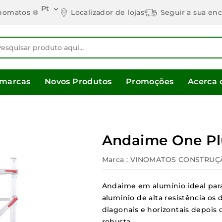
Pt

Localizador de lojas
Seguir a sua e
nomatos ®
 marcas
Novos Produtos
Promoções
Acerca 
Andaime One Pl
Marca :
VINOMATOS CONSTRUÇ
Andaime em alumínio ideal para 
alumínio de alta resistência os
diagonais e horizontais depois 
robusta.