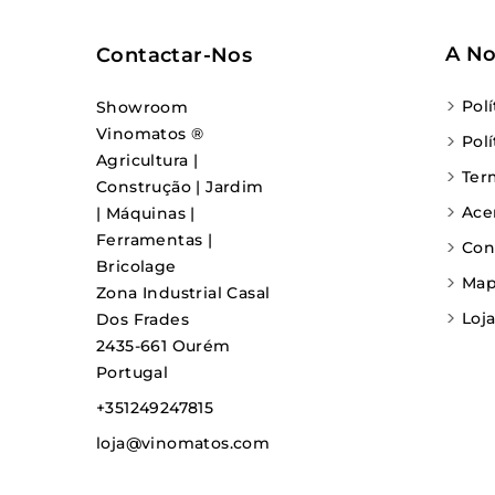
A No
Contactar-Nos
Pol
Showroom
Vinomatos ®
Pol
Agricultura |
Ter
Construção | Jardim
Ace
| Máquinas |
Ferramentas |
Con
Bricolage
Map
Zona Industrial Casal
Loj
Dos Frades
2435-661 Ourém
Portugal
+351249247815
loja@vinomatos.com