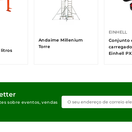
EINHELL
Andaime Millenium
Conjunto 
O
Torre
carregado
litros
Einhell P
etter
tes sobre eventos, vendas