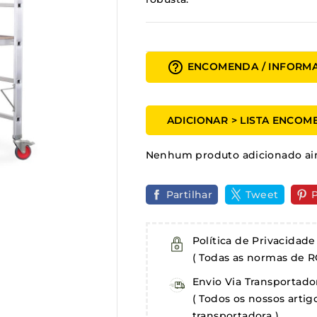
help_outline
ENCOMENDA / INFORM
ADICIONAR > LISTA ENCO
Nenhum produto adicionado ai
Partilhar
Tweet
P
Política de Privacidade
( Todas as normas de R
Envio Via Transportado
( Todos os nossos arti
transportadora )