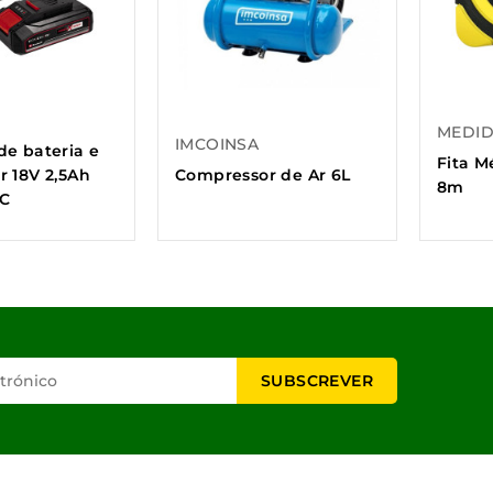
MEDI
IMCOINSA
de bateria e
Fita M
r 18V 2,5Ah
Compressor de Ar 6L
8m
XC