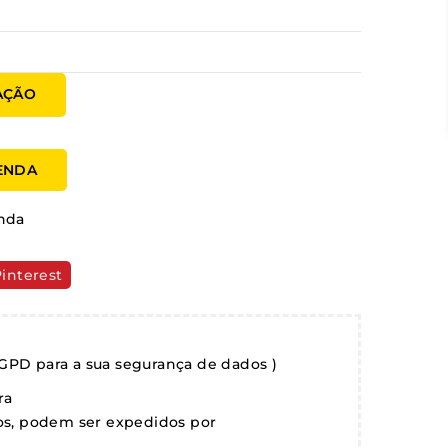
AÇÃO
MENDA
nda
interest
GPD para a sua segurança de dados )
ra
gos, podem ser expedidos por