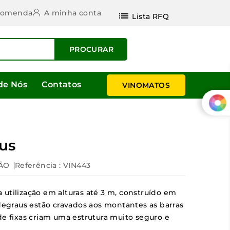
ncomenda
A minha conta
list
Lista RFQ
PROCURAR
de Nós
Contatos
VINOMATOS
us
ÃO
Referência
: VIN443
utilização em alturas até 3 m, construído em
 degraus estão cravados aos montantes as barras
de fixas criam uma estrutura muito seguro e