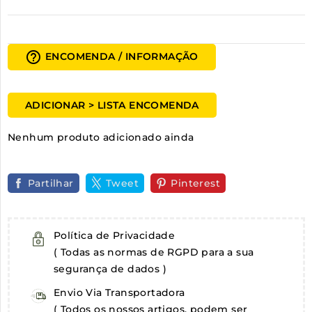
help_outline
ENCOMENDA / INFORMAÇÃO
ADICIONAR > LISTA ENCOMENDA
Nenhum produto adicionado ainda
Partilhar
Tweet
Pinterest
Política de Privacidade
( Todas as normas de RGPD para a sua
segurança de dados )
Envio Via Transportadora
( Todos os nossos artigos, podem ser