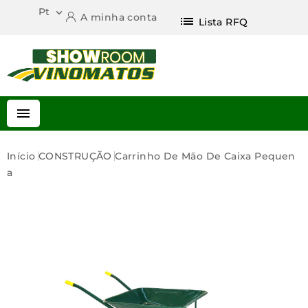
Pt

A minha conta
list
Lista RFQ

Início
CONSTRUÇÃO
Carrinho De Mão De Caixa Pequen
A