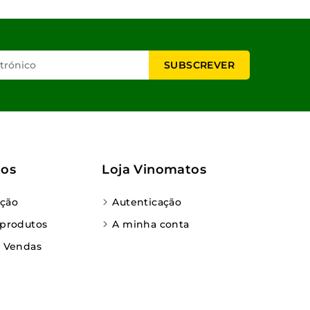
tos
Loja Vinomatos
ção
Autenticação
 produtos
A minha conta
e Vendas