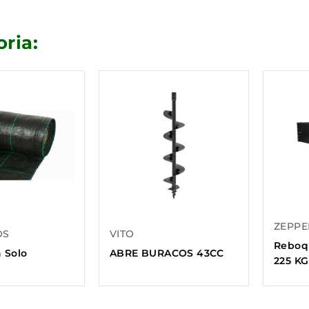
ria:
ZEPPE
OS
VITO
Reboq
 Solo
ABRE BURACOS 43CC
225 KG