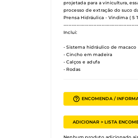
projetada para a vinicultura, e
processo de extração do suco da
Prensa Hidráulica - Vindima ( 5
--------------------------------------------
Inclui:
- Sistema hidráulico de macaco
- Cincho em madeira
- Calços e adufa
- Rodas
help_outline
ENCOMENDA / INFORM
ADICIONAR > LISTA ENCO
Nenhum produto adicionado ai