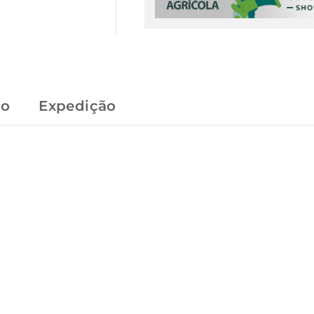
to
Expedição