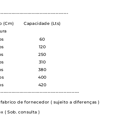
--------------------------------------------
o (Cm)
Capacidade (Lts)
ura
os
60
os
120
os
250
os
310
os
380
os
400
os
420
---------------------------------------------------
abrico de fornecedor ( sujeito a diferenças )
 ( Sob. consulta )