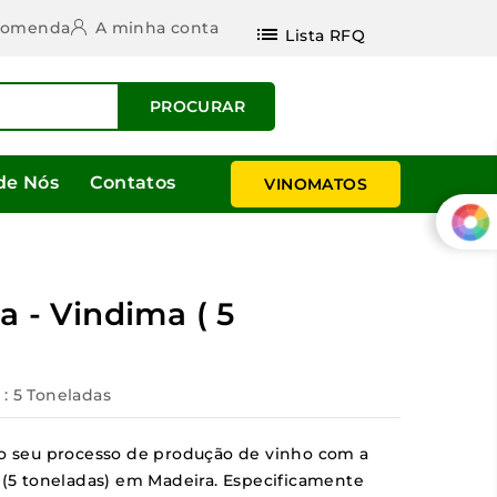
ncomenda
A minha conta
list
Lista RFQ
PROCURAR
de Nós
Contatos
VINOMATOS
a - Vindima ( 5
: 5 Toneladas
 do seu processo de produção de vinho com a
a (5 toneladas) em Madeira. Especificamente