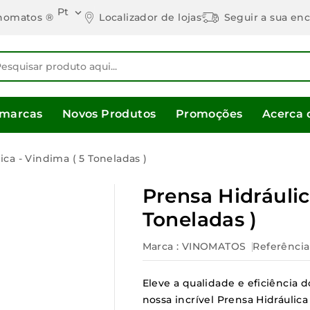
Pt

Localizador de lojas
Seguir a sua e
nomatos ®
 marcas
Novos Produtos
Promoções
Acerca 
ica - Vindima ( 5 Toneladas )
Prensa Hidráulic
Toneladas )
Marca :
VINOMATOS
Referência
Eleve a qualidade e eficiência
nossa incrível Prensa Hidráulic