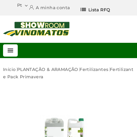
Pt

A minha conta
list
Lista RFQ

Início
PLANTAÇÃO & ARAMAÇÃO
Fertilizantes
Fertilizant
E Pack Primavera