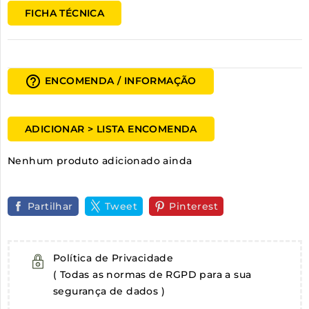
FICHA TÉCNICA
help_outline
ENCOMENDA / INFORMAÇÃO
ADICIONAR > LISTA ENCOMENDA
Nenhum produto adicionado ainda
Partilhar
Tweet
Pinterest
Política de Privacidade
( Todas as normas de RGPD para a sua
segurança de dados )