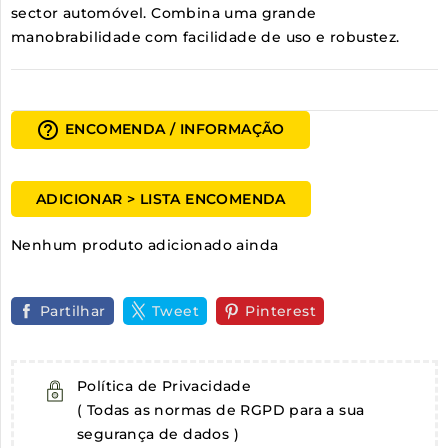
sector automóvel. Combina uma grande
manobrabilidade com facilidade de uso e robustez.
help_outline
ENCOMENDA / INFORMAÇÃO
ADICIONAR > LISTA ENCOMENDA
Nenhum produto adicionado ainda
Partilhar
Tweet
Pinterest
Política de Privacidade
( Todas as normas de RGPD para a sua
segurança de dados )