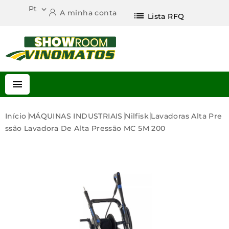
Pt

A minha conta
list
Lista RFQ

Início
MÁQUINAS INDUSTRIAIS
Nilfisk
Lavadoras Alta Pre
Ssão
Lavadora De Alta Pressão MC 5M 200