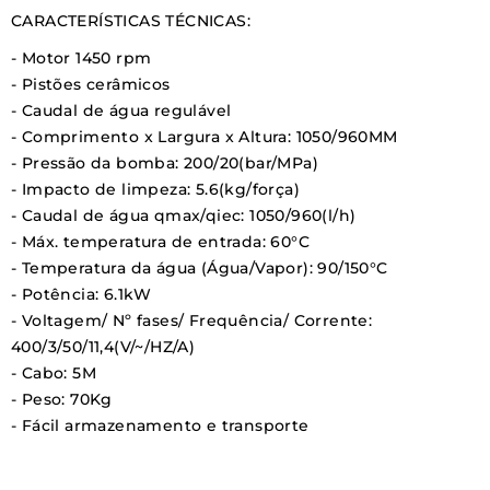
CARACTERÍSTICAS TÉCNICAS:
- Motor 1450 rpm
- Pistões cerâmicos
- Caudal de água regulável
- Comprimento x Largura x Altura: 1050/960MM
- Pressão da bomba: 200/20(bar/MPa)
- Impacto de limpeza: 5.6(kg/força)
- Caudal de água qmax/qiec: 1050/960(l/h)
- Máx. temperatura de entrada: 60°C
- Temperatura da água (Água/Vapor): 90/150°C
- Potência: 6.1kW
- Voltagem/ Nº fases/ Frequência/ Corrente:
400/3/50/11,4(V/~/HZ/A)
- Cabo: 5M
- Peso: 70Kg
- Fácil armazenamento e transporte