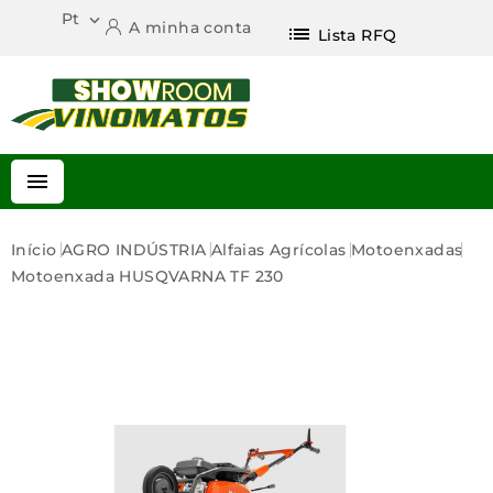
Pt

A minha conta
list
Lista RFQ

Início
AGRO INDÚSTRIA
Alfaias Agrícolas
Motoenxadas
Motoenxada HUSQVARNA TF 230