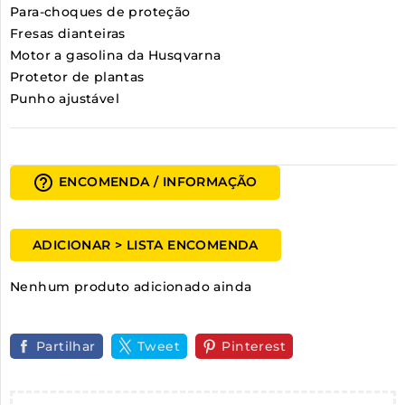
Para-choques de proteção
Fresas dianteiras
Motor a gasolina da Husqvarna
Protetor de plantas
Punho ajustável
help_outline
ENCOMENDA / INFORMAÇÃO
ADICIONAR > LISTA ENCOMENDA
Nenhum produto adicionado ainda
Partilhar
Tweet
Pinterest