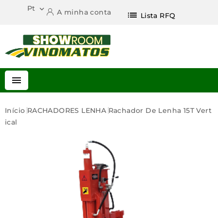
Pt

A minha conta
list
Lista RFQ

Início
RACHADORES LENHA
Rachador De Lenha 15T Vert
Ical