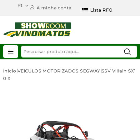
Pt

A minha conta
list
Lista RFQ

Início
VEÍCULOS MOTORIZADOS
SEGWAY
SSV
Villain SX1
0 X