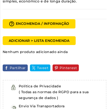
simples, económico e de longa duração.
help_outline
ENCOMENDA / INFORMAÇÃO
ADICIONAR > LISTA ENCOMENDA
Nenhum produto adicionado ainda
Partilhar
Tweet
Pinterest
Política de Privacidade
( Todas as normas de RGPD para a sua
segurança de dados )
Envio Via Transportadora