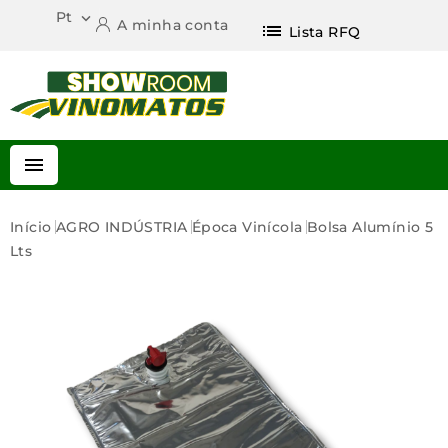
Pt

A minha conta
list
Lista RFQ

Início
AGRO INDÚSTRIA
Época Vinícola
Bolsa Alumínio 5
Lts