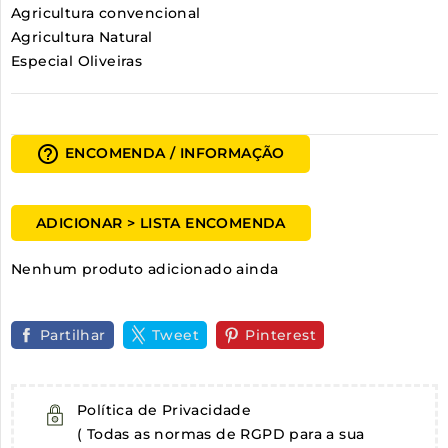
Agricultura convencional
Agricultura Natural
Especial Oliveiras
help_outline
ENCOMENDA / INFORMAÇÃO
ADICIONAR > LISTA ENCOMENDA
Nenhum produto adicionado ainda
Partilhar
Tweet
Pinterest
Política de Privacidade
( Todas as normas de RGPD para a sua