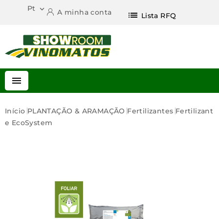
Pt

A minha conta
list
Lista RFQ

Início
PLANTAÇÃO & ARAMAÇÃO
Fertilizantes
Fertilizant
E EcoSystem