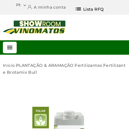
Pt

A minha conta
list
Lista RFQ

Início
PLANTAÇÃO & ARAMAÇÃO
Fertilizantes
Fertilizant
E Brotamix Bull