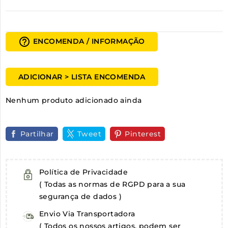
help_outline
ENCOMENDA / INFORMAÇÃO
ADICIONAR > LISTA ENCOMENDA
Nenhum produto adicionado ainda
Partilhar
Tweet
Pinterest
Política de Privacidade
( Todas as normas de RGPD para a sua
segurança de dados )
Envio Via Transportadora
( Todos os nossos artigos, podem ser