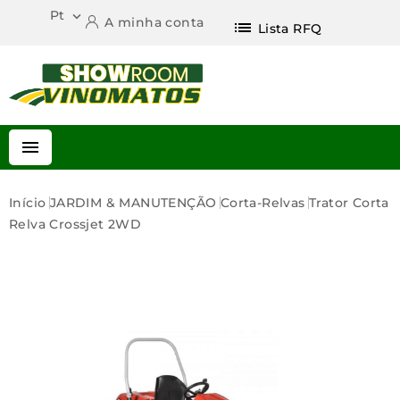
Pt

A minha conta
list
Lista RFQ

Início
JARDIM & MANUTENÇÃO
Corta-Relvas
Trator Corta
Relva Crossjet 2WD