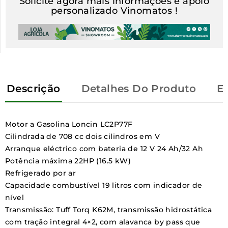
Solicite agora mais informações e apoio
personalizado Vinomatos !
Descrição
Detalhes Do Produto
E
Motor a Gasolina
Loncin LC2P77F
Cilindrada de
708 cc dois cilindros em V
Arranque eléctrico com bateria de 12 V 24 Ah/32 Ah
Potência máxima
22HP
(16.5 kW)
Refrigerado por ar
Capacidade combustível 19 litros com indicador de
nível
Transmissão: Tuff Torq K62M, transmissão hidrostática
com tração integral 4×2, com alavanca by pass que