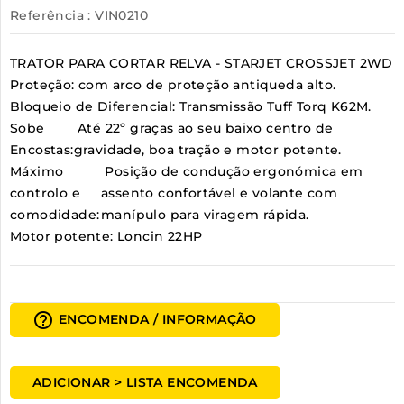
Referência
: VIN0210
TRATOR PARA CORTAR RELVA - STARJET CROSSJET 2WD
Proteção:
com arco de proteção antiqueda alto.
Bloqueio de Diferencial:
Transmissão Tuff Torq K62M.
Sobe
Até 22º graças ao seu baixo centro de
Encostas:
gravidade, boa tração e motor potente.
Máximo
Posição de condução ergonómica em
controlo e
assento confortável e volante com
comodidade:
manípulo para viragem rápida.
Motor potente:
Loncin 22HP
help_outline
ENCOMENDA / INFORMAÇÃO
ADICIONAR > LISTA ENCOMENDA