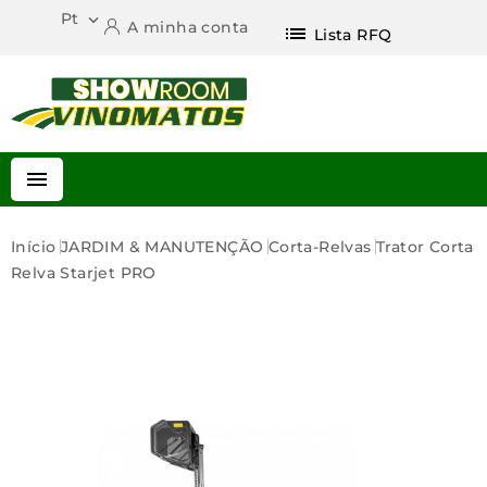
Pt

A minha conta
list
Lista RFQ

Início
JARDIM & MANUTENÇÃO
Corta-Relvas
Trator Corta
Relva Starjet PRO