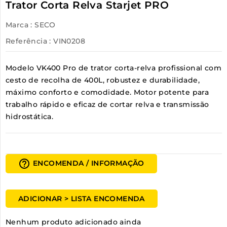
Trator Corta Relva Starjet PRO
Marca :
SECO
Referência
: VIN0208
Modelo
VK400 Pro
de
trator corta-relva
profissional com
cesto de recolha de
400L
, robustez e durabilidade,
máximo conforto e comodidade. Motor potente para
trabalho rápido e eficaz de cortar relva e transmissão
hidrostática.
help_outline
ENCOMENDA / INFORMAÇÃO
ADICIONAR > LISTA ENCOMENDA
Nenhum produto adicionado ainda