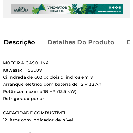
Descrição
Detalhes Do Produto
E
MOTOR A GASOLINA
Kawasaki FS600V
Cilindrada
de 603 cc dois cilindros em V
Arranque elétrico
com bateria de 12 V 32 Ah
Potência
máxima 18 HP (13,5 kW)
Refrigerado por ar
CAPACIDADE COMBUSTÍVEL
12 litros
com indicador de nível