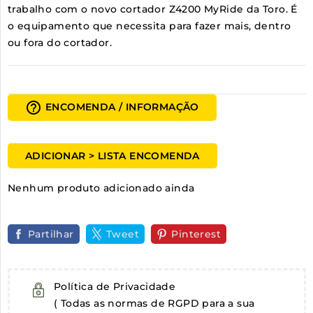
trabalho com o novo cortador Z4200 MyRide da Toro. É
o equipamento que necessita para fazer mais, dentro
ou fora do cortador.
help_outline
ENCOMENDA / INFORMAÇÃO
ADICIONAR > LISTA ENCOMENDA
Nenhum produto adicionado ainda
Partilhar
Tweet
Pinterest
Política de Privacidade
( Todas as normas de RGPD para a sua