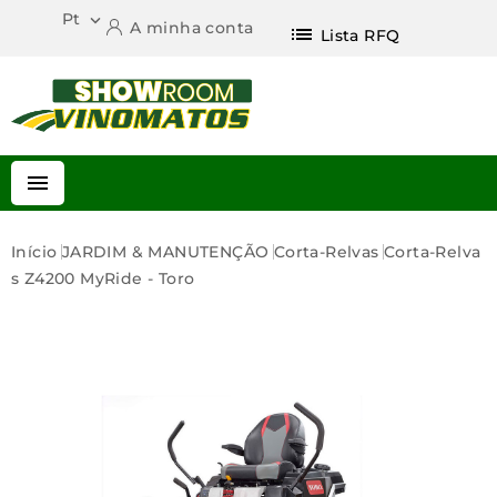
Pt

A minha conta
list
Lista RFQ

Início
JARDIM & MANUTENÇÃO
Corta-Relvas
Corta-Relva
S Z4200 MyRide - Toro