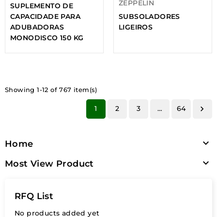
ZEPPELIN
SUPLEMENTO DE
CAPACIDADE PARA
SUBSOLADORES
ADUBADORAS
LIGEIROS
MONODISCO 150 KG
Showing 1-12 of 767 item(s)
1
2
3
…
64


Home

Most View Product
RFQ List
No products added yet