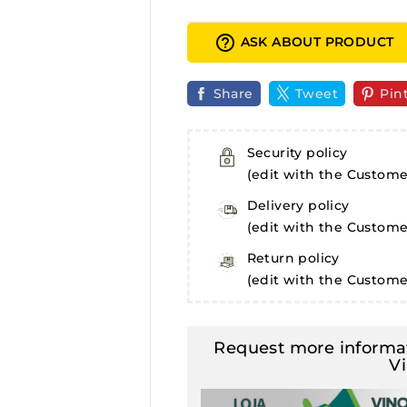
help_outline
ASK ABOUT PRODUCT
Share
Tweet
Pin
Security policy
(edit with the Custom
Delivery policy
(edit with the Custom
Return policy
(edit with the Custom
Request more informat
V