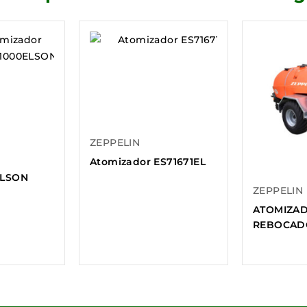
ZEPPELIN
Atomizador ES71671EL
ELSON
ZEPPELIN
ATOMIZA
REBOCADO