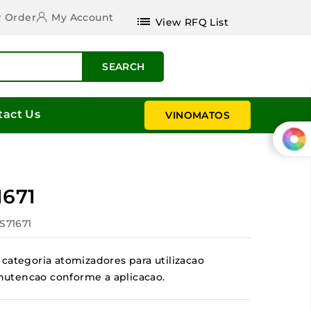
r Order
My Account
list
View RFQ List
SEARCH
tact Us
VINOMATOS
1671
ES71671
categoria atomizadores para utilizacao
manutencao conforme a aplicacao.