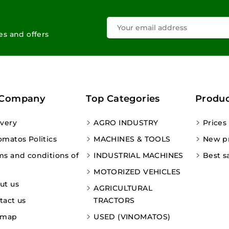
les and offers
 Company
Top Categories
Produc
ivery
AGRO INDUSTRY
Prices
omatos Politics
MACHINES & TOOLS
New p
ms and conditions of
INDUSTRIAL MACHINES
Best s
MOTORIZED VEHICLES
ut us
AGRICULTURAL
tact us
TRACTORS
emap
USED (VINOMATOS)