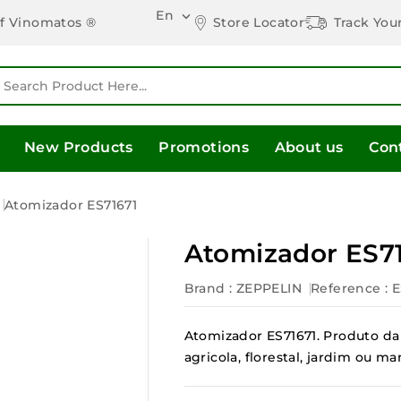
En

Store Locator
Track You
of Vinomatos ®
New Products
Promotions
About us
Con
s
Atomizador ES71671
Atomizador ES7
Brand :
ZEPPELIN
Reference
: 
Atomizador ES71671. Produto da 
agricola, florestal, jardim ou 