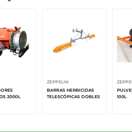
ZEPPELIN
ZEPPE
DORES
BARRAS HERBICIDAS
PULVE
S 2000L
TELESCÓPICAS DOBLES
100L