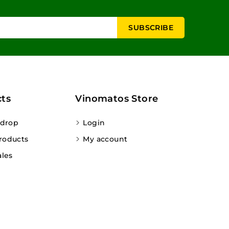
ts
Vinomatos Store
 drop
Login
roducts
My account
ales