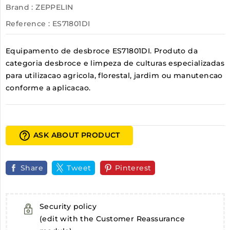
Brand :
ZEPPELIN
Reference
: ES71801DI
Equipamento de desbroce ES71801DI. Produto da
categoria desbroce e limpeza de culturas especializadas
para utilizacao agricola, florestal, jardim ou manutencao
conforme a aplicacao.
help_outline
ASK ABOUT PRODUCT
Share
Tweet
Pinterest
Security policy
(edit with the Customer Reassurance