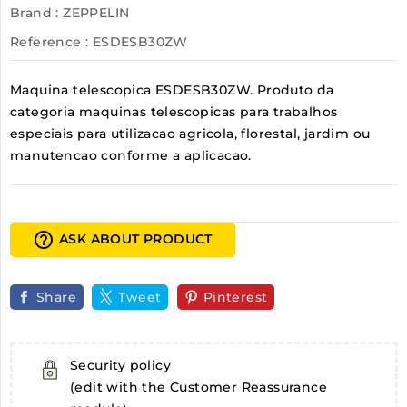
Brand :
ZEPPELIN
Reference
: ESDESB30ZW
Maquina telescopica ESDESB30ZW. Produto da
categoria maquinas telescopicas para trabalhos
especiais para utilizacao agricola, florestal, jardim ou
manutencao conforme a aplicacao.
help_outline
ASK ABOUT PRODUCT
Share
Tweet
Pinterest
Security policy
(edit with the Customer Reassurance