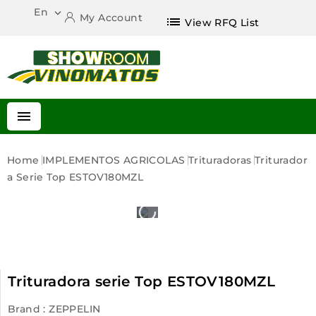
En

My Account
list
View RFQ List

Home
IMPLEMENTOS AGRICOLAS
Trituradoras
Triturador
A Serie Top ESTOV180MZL
Trituradora serie Top ESTOV180MZL
Brand :
ZEPPELIN