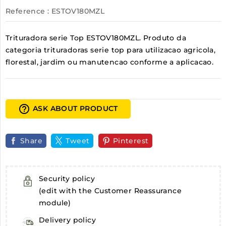
Reference
: ESTOV180MZL
Trituradora serie Top ESTOV180MZL. Produto da
categoria trituradoras serie top para utilizacao agricola,
florestal, jardim ou manutencao conforme a aplicacao.
help_outline
ASK ABOUT PRODUCT
Share
Tweet
Pinterest
Security policy
(edit with the Customer Reassurance
module)
Delivery policy