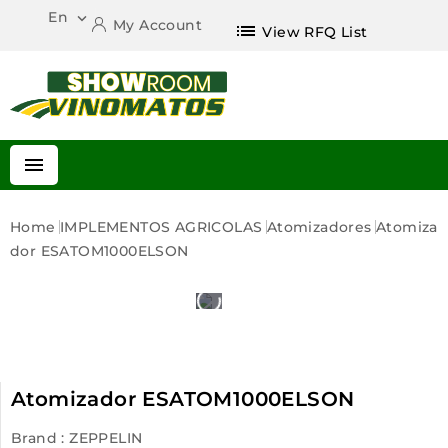
En

My Account
list
View RFQ List

Home
IMPLEMENTOS AGRICOLAS
Atomizadores
Atomiza
Dor ESATOM1000ELSON
Atomizador ESATOM1000ELSON
Brand :
ZEPPELIN