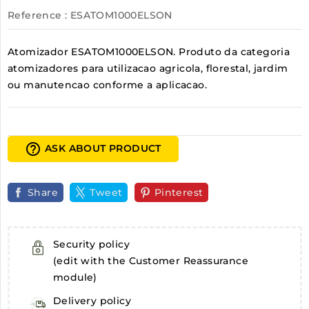
Reference
: ESATOM1000ELSON
Atomizador ESATOM1000ELSON. Produto da categoria
atomizadores para utilizacao agricola, florestal, jardim
ou manutencao conforme a aplicacao.
help_outline
ASK ABOUT PRODUCT
Share
Tweet
Pinterest
Security policy
(edit with the Customer Reassurance
module)
Delivery policy