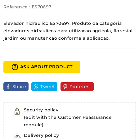
Reference
: ES70697
Elevador hidraulico ES70697. Produto da categoria
elevadores hidraulicos para utilizacao agricola, florestal,
jardim ou manutencao conforme a aplicacao.
help_outline
ASK ABOUT PRODUCT
Share
Tweet
Pinterest
Security policy
(edit with the Customer Reassurance
module)
Delivery policy