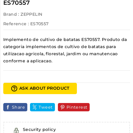
ES70557
Brand :
ZEPPELIN
Reference
: ES70557
Implemento de cultivo de batatas ES70557. Produto da
categoria implementos de cultivo de batatas para
utilizacao agricola, florestal, jardim ou manutencao
conforme a aplicacao.
help_outline
ASK ABOUT PRODUCT
Share
Tweet
Pinterest
Security policy