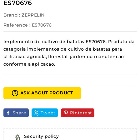
ES70676
Brand :
ZEPPELIN
Reference
: ES70676
Implemento de cultivo de batatas ES70676. Produto da
categoria implementos de cultivo de batatas para
utilizacao agricola, florestal, jardim ou manutencao
conforme a aplicacao.
help_outline
ASK ABOUT PRODUCT
Share
Tweet
Pinterest
Security policy