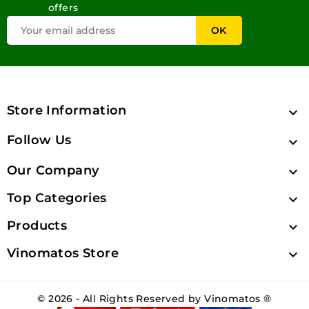
offers
Store Information

Follow Us

Our Company

Top Categories

Products

Vinomatos Store

© 2026 - All Rights Reserved by Vinomatos ®