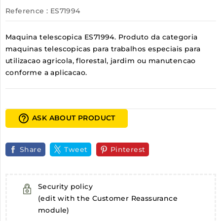
Reference
: ES71994
Maquina telescopica ES71994. Produto da categoria
maquinas telescopicas para trabalhos especiais para
utilizacao agricola, florestal, jardim ou manutencao
conforme a aplicacao.
help_outline
ASK ABOUT PRODUCT
Share
Tweet
Pinterest
Security policy
(edit with the Customer Reassurance
module)